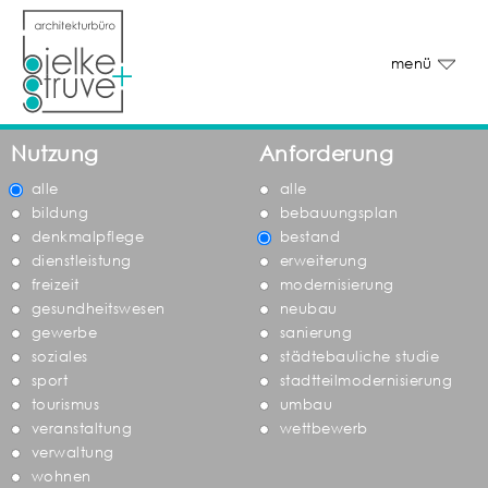
menü
Nutzung
Anforderung
alle
alle
bildung
bebauungsplan
denkmalpflege
bestand
dienstleistung
erweiterung
freizeit
modernisierung
gesundheitswesen
neubau
gewerbe
sanierung
soziales
städtebauliche studie
sport
stadtteilmodernisierung
tourismus
umbau
veranstaltung
wettbewerb
verwaltung
wohnen