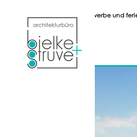
gebäude für gastronomie, gewerbe und fer
#neubau
#freizeit
#gewerbe
#tourismus